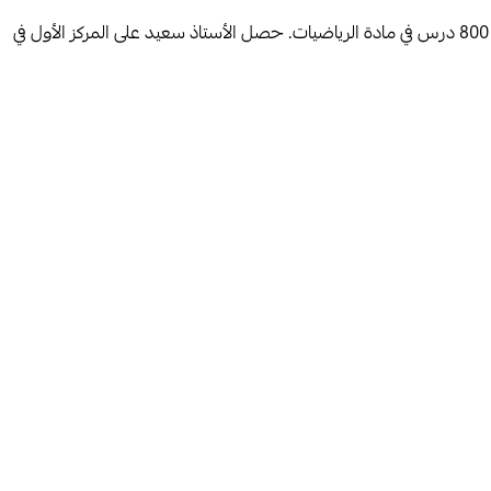
مشرف تربوي حاصل على الماجستير في تقنيات التعليم، شارك في العديد من ورش العمل المهتمة بالتصميم التعليمي كما صمم وقدم ما يتجاوز 800 درس في مادة الرياضيات. حصل الأستاذ سعيد على المركز الأول في