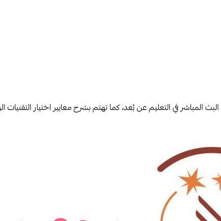
ث المباشر في التعليم عن بُعد، كما تهتم بشرح معايير اختيار التقنيات الر