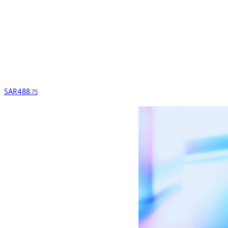
SAR
488
.75