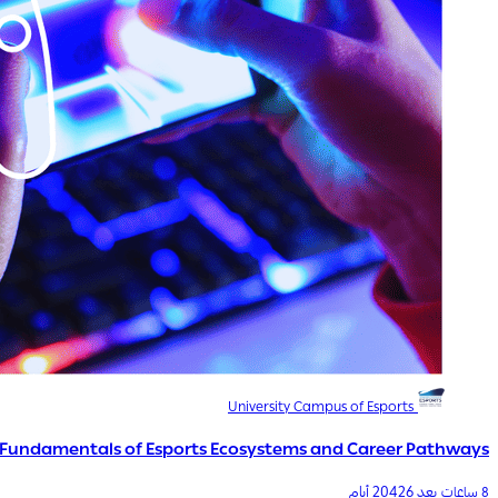
University Campus of Esports
Fundamentals of Esports Ecosystems and Career Pathways
بعد 20426 أيام
8 ساعات