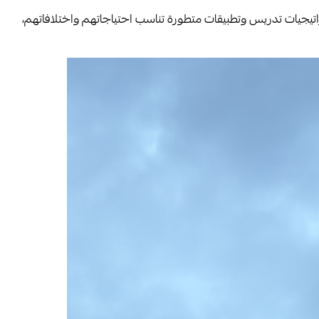
ئة العمرية (7-14 سنة) بأسلوب تربوي وعلمي، من خلال استراتيجيات تدريس وتطبيقات متطورة تناسب احتياجاتهم واختلافاتهم،