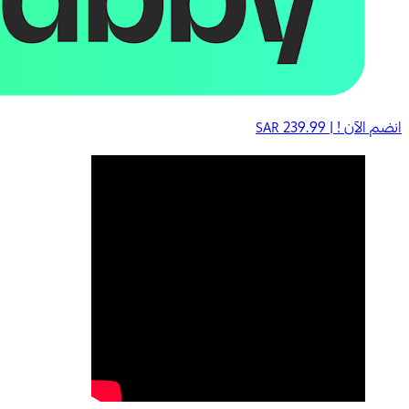
انضم الآن ! |
239.99
SAR