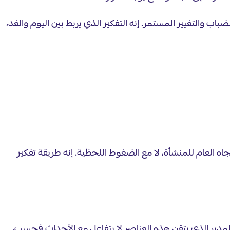
 والتغيير المستمر. إنه التفكير الذي يربط بين اليوم والغد،
اه العام للمنشأة، لا مع الضغوط اللحظية. إنه طريقة تفكير
 المدير الذي يتقن هذه العناصر لا يتفاعل مع الأحداث فحسب،