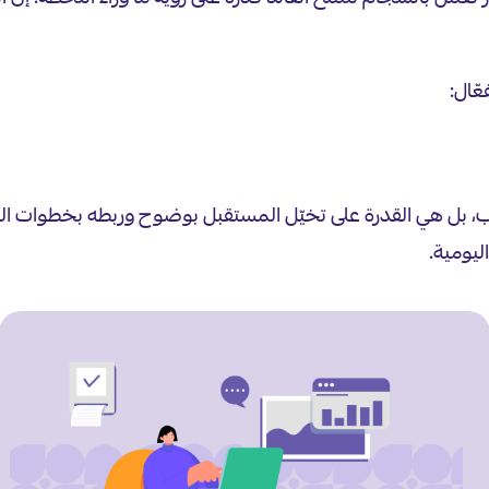
عّال:
بل هي القدرة على تخيّل المستقبل بوضوح وربطه بخطوات اليوم. ف
ليومية.