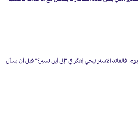
القائد الاستراتيجي يُفكّر في “إلى أين نسير؟” قبل أن يسأل