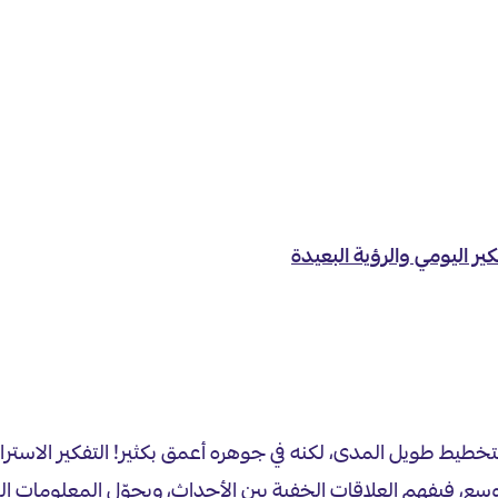
ير اليومي والرؤية البعيدة
فًا للتخطيط طويل المدى، لكنه في جوهره أعمق بكثير! التفكير الا
وية أوسع، فيفهم العلاقات الخفية بين الأحداث، ويحوّل المعلومات ال