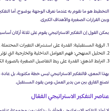
التخطيط هو ما نقوم به عندما نعرف الوجهة بوضوح، أما التفكير 
وبين القرارات الصغيرة والأهداف الكبرى.
يمكن القول إن التفكير الاستراتيجي يقوم على ثلاثة أركان أساسية
الرؤية المستقبلية: القدرة على استشراف التغيرات المحتملة ف
التحليل المنهجي: فهم العوامل الداخلية والخارجية التي تؤثر
الترابط الذهني: القدرة على ربط التفاصيل الصغيرة بالصورة الكل
بهذا المعنى، فالتفكير الاستراتيجي ليس خطة مكتوبة، بل عادة ذ
تصنع الفارق بين من يدير العمل، ومن يقود المستقبل.
عناصر التفكير الاستراتيجي الفعّال
لا يُولد التفكير الاستراتيجي فجأة، بل يتكوّن من مجموعة عناصر