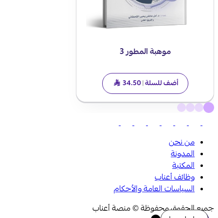
موهبة المطور 3
أضف للسلة
|
34.50
SAR
من نحن
المدونة
المكتبة
وظائف أعناب
السياسات العامة والأحكام
جميع الحقوق محفوظة © منصة أعناب