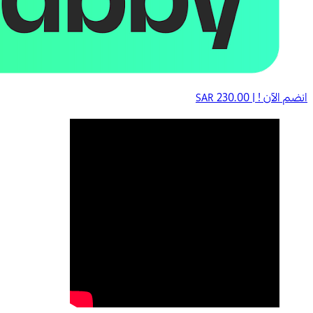
انضم الآن ! |
230.00
SAR