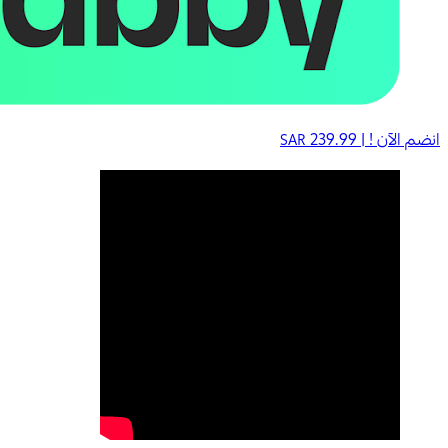
انضم الآن ! |
239.99
SAR