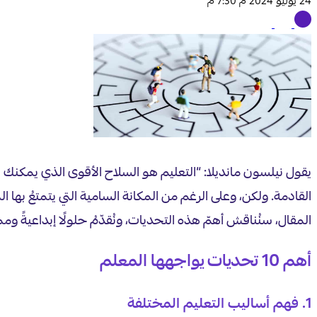
24 يوليو 2024 م 7:30 م
يقول نيلسون مانديلا: “التعليم هو السلاح الأقوى الذي يمكنك 
القادمة. ولكن، وعلى الرغم من المكانة السامية التي يتمتعُ بها 
المقال، سنُناقش أهمّ هذه التحديات، ونُقدّمُ حلولًا إبداعيةً ومما
أهم 10 تحديات يواجهها المعلم
1. فهم أساليب التعليم المختلفة