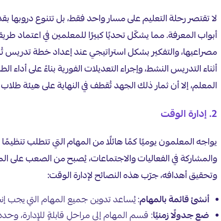
لا تقتصر رحلة التعليم على مسار واحد فقط، بل تتنوع دروبها بقدر
أبواب المعرفة. مما يشكّل تحديًا كبيرًا للمعلمين في اعتماد ط
مصراعيها، والتفكير بشكل استراتيجي عند إعداد خطة تدريس تُرا
أثناء التدريس النشط، وإجراء التعديلات الفورية بناءً على أدا
المعلم، إلا أن ثمار ذلك الجهد تُقطف في النهاية على هيئة طلا
2. إدارة الوقت
يواجه المعلمون يوميًا كمًا هائلًا من المهام التي تتطلب تنظيمً
والمشاركة في الفعاليات والاجتماعات، يُصبح من الصعب على المعلم
وتحقيق أهدافه، جرّب هذه النصائح لإدارة الوقت:
أنشئ قائمة بالمهام
: يُساعد تدوين جميع المهام التي يجب إنج
ضع جدولًا زمنيًا
: قسم المهام إلى مراحلٍ قابلةٍ للإدارة، وحد