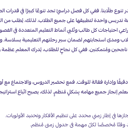
 تنوع طلّابنا. ففي كل فصل دراسيّ تجد تنوعًا كبيرًا في قدرات ال
ريقة تدريس واحدة لتطبيقها على جميع الطلاب. لذلك، يُطلب من ا
عي احتياجات كل طالب وتُلبي أنماط التعليم المتعددة في الفصول
ء الطلاب ومدى استجابتهم لضمان سير رحلتهم التعليمية بسلاسة. 
ب ناجحين ومُتمكنين. ففي كل نجاحٍ للطلاب، يُدرك المعلم عظمة ر
ا دقيقًا وإدارة فعّالة للوقت. فمع تحضير الدروس، والاجتماع مع 
 إنجاز جميع مهامه بِشكلٍ مُنظمٍ. لذلك، يصبح اتّباع استراتيجيات
ازها في إطار زمني محدد على تنظيم الأفكار وتحديد الأولويات.
د وقتًا مُخصصًا لكلّ مهمة في جدولٍ زمنيٍ مُنظم.