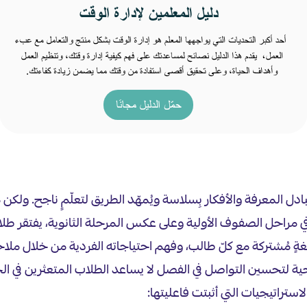
تبادل المعرفة والأفكار بِسلاسة ويُمهّد الطريق لتعلّمٍ ناجح. ول
 في مراحل الصفوف الأولية وعلى عكس المرحلة الثانوية، يفتقر طل
 مُشتركة مع كلّ طالب، وفهم احتياجاته الفردية من خلال ملاحظا
تيجية لتحسين التواصل في الفصل لا يساعد الطلاب المتعثرين في
ستراتيجيات التي أثبتت فاعليتها: