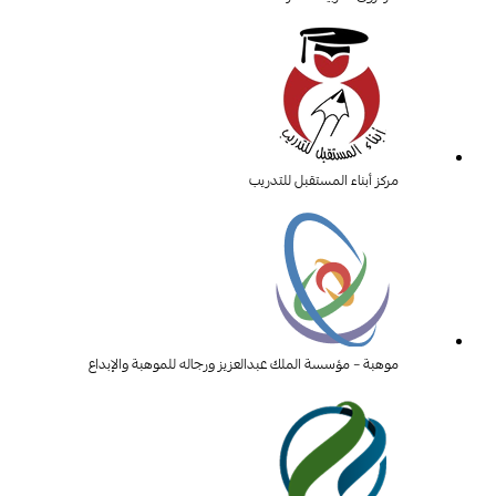
مركز أبناء المستقبل للتدريب
موهبة – مؤسسة الملك عبدالعزيز ورجاله للموهبة والإبداع