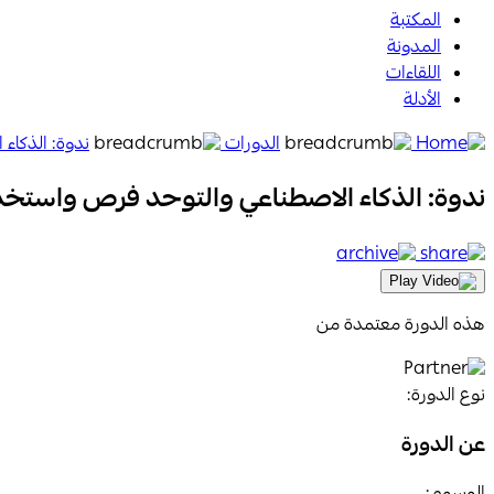
المكتبة
المدونة
اللقاءات
الأدلة
Aanaab
الدورات
ندوة: الذكاء
Home
ندوة: الذكاء الاصطناعي والتوح​د فرص واستخدا
Page
Icon
archive
share
Icon
Icon
Play
Video
هذه الدورة معتمدة من
Icon
نوع الدورة:
عن الدورة