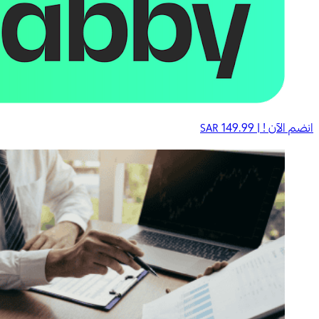
انضم الآن ! |
149.99
SAR