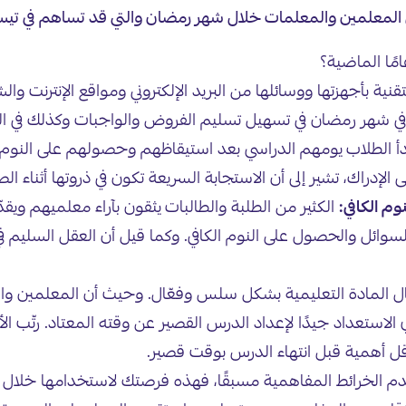
المعلمين والمعلمات خلال شهر رمضان والتي قد تساهم في تيسي
رًا الآن ولم يكن كذلك قبل ١٤ عامًا؟ إنها التقنية بأجهزتها ووسائلها من البريد الإلكتر
 في شهر رمضان في تسهيل تسليم الفروض والواجبات وكذلك في ال
 الطلاب يومهم الدراسي بعد استيقاظهم وحصولهم على النوم الكاف
ى الإدراك، تشير إلى أن الاستجابة السريعة تكون في ذروتها أثناء 
م الكافي:
الكثير من الطلبة والطالبات يثقون بآراء معلميهم وي
ائل والحصول على النوم الكافي. وكما قيل أن العقل السليم ف
ل المادة التعليمية بشكل سلس وفعّال. وحيث أن المعلمين والم
 دقيقة، لذلك من الضروري الاستعداد جيدًا لإعداد الدرس القصير عن وقته المع
قل أهمية قبل انتهاء الدرس بوقت قصير.
م الخرائط المفاهمية مسبقًا، فهذه فرصتك لاستخدامها خلال ش