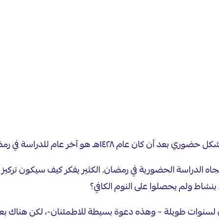
م ١٤٢٨هـ هو آخر عام للدراسة في رمضان.
اه الدراسة الحضورية في رمضان. الكثير يفكر كيف سيكون ترك
نشاط ولم يحصلوا على النوم الكافي؟
ضان لسنوات طويلة – وهذه دعوة بسيطة للاطمئنان-، لكن هناك بعض