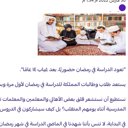
30 مارس 2022 م 1:34 م
”تعود الدراسة في رمضان حضوريًا، بعد غياب ١٤ عامًا“.
يستعد طلاب وطالبات المملكة للدراسة في رمضان لأول مرة وبشكل حضوري بعد أن كان عا
نستطيع أن نستشعر قلق بعض الأهالي والمعلمين والمعلمات تج
المدرسية أثناء يومهم المتقلب؟ بل كيف سيشاركون في الدروس ب
في البداية، لا ننس بأننا شهدنا في الماضي الدراسة في شهر رم