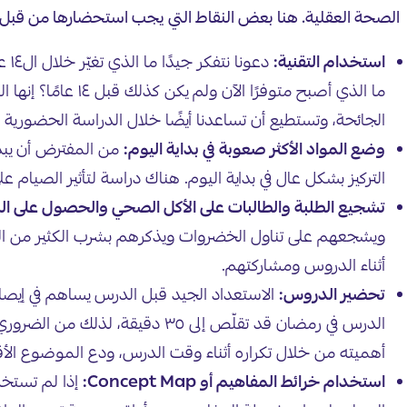
الصحة العقلية. هنا بعض النقاط التي يجب استحضارها من قبل 
استخدام التقنية:
دعونا نتفكر جيدًا ما الذي تغيّر خلال ال١٤ عامًا الماضية؟
ما الذي أصبح متوف
الجائحة، وتستطيع أن تساعدنا أيضًا خلال الدراسة الحضورية
وضع المواد الأكثر صعوبة في بداية اليوم:
من المفترض أن يبدأ
التركيز بشكل عال في بداية اليوم. هناك دراسة لتأثير الصيام عل
تشجيع الطلبة والطالبات على الأكل الصحي والحصول على النو
ويشجعهم على تناول الخضروات ويذكرهم بشرب الكثير من السو
أثناء الدروس ومشاركتهم.
تحضير الدروس:
الاستعداد الجيد قبل الدرس يساهم في إيصا
الدرس في رمضان قد تقلّص إلى ٣٥
أهميته من خلال تكراره أثناء وقت الدرس، ودع الموضوع الأ
استخدام خرائط المفاهيم أو Concept Map:
إذا لم تستخد