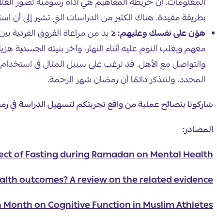
المعلومات. إن خريطة المفاهيم هي أداة رسومية تصور العلا
بطريقة مفيدة. هناك الكثير من الدراسات التي تشير إلى أن 
هوّن على نفسك وعليهم:
لا بد من مراعاة الفروق الفردية بي
معهم ويغلب النوم عليه أثناء النهار، وآخر بنيته الجسدية هز
والتواصل مع الأهل. قد ترغب على سبيل المثال في استخدام 
المحدد. ولنتذكر دائمًا أن رمضان شهر الرحمة.
شاركونا بنصائح عملية من واقع تجربتكم لتسهيل الدراسة في رمضا
المصادر:
fect of Fasting during Ramadan on Mental Health
ealth outcomes? A review on the related evidence
 Month on Cognitive Function in Muslim Athletes