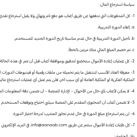
سياسة استرجاع المال:
1- كل المدفوعات التي تدفعها عن طريق أعناب هو دفع تام ونهائي ولا يقبل استرجاع نقدي فيها. في الحالات المؤهلة لذلك فقط، وحسب تقدير الموقع فقد نضع في الحسبان عملية إعادة المال في الحالات التالية:
a. إلغاء الدورة التدريبية.
b. تأجيل الدورة التدريبية في حال عدم مناسبة تاريخ الدورة الجديد للمستخدم.
c. تم خصم المبلغ المالي منك مرتين بالخطأ.
2- كل عمليات إعادة الأموال ستخضع لتدقيق وموافقة أعناب قبل أن تتم. في هذه الحالة ستقوم أعناب بإعطاء المبلغ المالي للمستخدم بالطريقة التي يراها الموقع مناسبة بما فيها عن طريق إضافتها لحساب المستخدم ليقوم بالاشتراك بالدورات مجددًا.
3- معرفة العتاد الأنسب لتشغيل ما يتم تحميله من ملفات رقمية أو فيديوهات الدورات
الملكية الفكرية أو الملكية العامة أو أي سبب آخر، فلن يتم عمل أي عمليات استرجاع مالية 
4- لا يمكن لأعناب بأي حال من الأحوال – كإدارة للمنصة – أن نضمن دقة المعلومات المقدمة عبر منصتنا ومدى صحتها ويمكن للمستخدم التبليغ عن أي دورة تتضمن معلومات غير صحيحة ولكن لن تقوم المنصة بعمل أي عمليات استرجاع مالية لهذه الدورة.
5- لا تضمن أعناب أن المحتوى المقدم على المنصة سيلبي احتياج وتوقعات المستخدم ولن تقوم المنصة بعمل أي عمليات استرجاع مالية لأي دورة لم يجدها المستخدم مفيدة له.
6- لن يتم استرجاع مبلغ الدورة في حال عدم تجاوز المتدرب لدرجة اجتياز الدورة.
7- كل طلبات إعادة الأموال ستتم عن طريق info@aanaab.com، في البريد الإلكتروني المرسل يجب ذكر اسم الدورة، اسم المستخدم مع التفاصيل، مع ذكر سريع للسبب ولماذا تطلب إعادة المال.
نقل الحقوق: