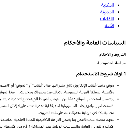
المكتبة
المدونة
اللقاءات
الأدلة
السياسات العامة والأحكام
الشروط و الأحكام
سياسة الخصوصية
1.اولا، شروط الاستخدام
موقع منصة أعناب الإلكتروني (التي يشار إليها هنا بـ “أعناب” أو “الموقع” أو
ولأنظمة المملكة العربية السعودية. وكذلك يعد وصولك ودخولك إلى هذا الموقع
ويتضمن استخدام الموقع عددًا من البنود والشروط التي تخضع لتحديثات وتغيي
الاستخدام ومبادئ إخلاء المسؤولية لمعرفة أية تحديثات تتم عليها؛ إذ أن استمر
مطالبة بالإعلان عن أية تحديثات تتم على تلك الشروط.
تتعهد منصة أعناب بالعمل بما يضمن النزاهة الأكاديمية للمادة العلمية المق
الآداب والقوانين العامة والسياسات الوطنية عند المشاركة في أي من الأنشط