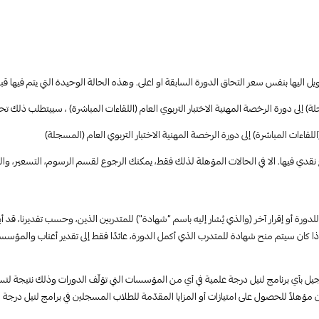
ل اليها بنفس سعر التحاق الدورة السابقة او اعلى. وهذه الحالة الوحيدة التي يتم فيها ق
لمهنية الاختبار التربوي العام (اللقاءات المباشرة) ، سييتطلب ذلك تحويل المبلغ المتبقي لك وهو 340 ريال “بعد 
للقاءات المباشرة) إلى دورة الرخصة المهنية الاختبار التربوي العام (المسجلة)
 نقدي فيها. الا في الحالات المؤهلة لذلك فقط، يمكنك الرجوع لقسم الرسوم، التسعير، وا
 للدورة أو إقرار آخر (والذي يُشار إليه باسم “شهادة”) للمتدربين الذين، وحسب تقديرنا، قد
كان سيتم منح شهادة للمتدرب الذي أكمل الدورة، عائدًا فقط إلى تقدير أعناب والمؤسسة ا
لتسجيل بأي برنامج لنيل درجة علمية في أي من المؤسسات التي تؤلّف الدورات وذلك نتيجة
ؤهلاً للحصول على امتيازات أو المزايا المقدّمة للطلاب المسجلين في برامج لنيل درج