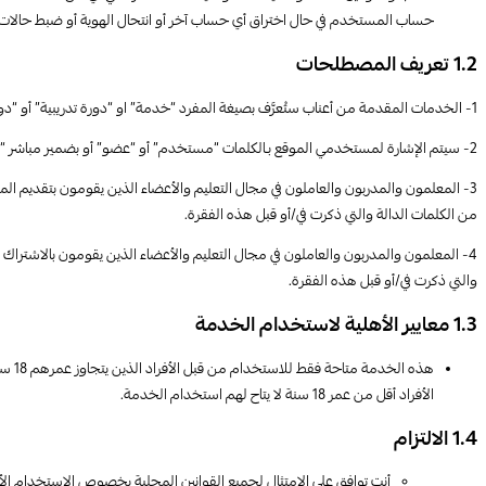
حساب المستخدم في حال اختراق أي حساب آخر أو انتحال الهوية أو ضبط حالات ا
1.2 تعريف المصطلحات
1- الخدمات المقدمة من أعناب ستُعرَّف بصيغة المفرد “خدمة” او “دورة تدريبية” أو “دورة” أو بصيغة الجمع “دورات تدريبية” أو “دورات”.
2- سيتم الإشارة لمستخدمي الموقع بـالكلمات “مستخدم” أو “عضو” أو بضمير مباشر “أنت”.
3- المعلمون والمدربون والعاملون في مجال التعليم والأعضاء الذين يقومون بتقديم المو
من الكلمات الدالة والتي ذكرت في/أو قبل هذه الفقرة.
4- المعلمون والمدربون والعاملون في مجال التعليم والأعضاء الذين يقومون بالاشتراك با
والتي ذكرت في/أو قبل هذه الفقرة.
1.3 معايير الأهلية لاستخدام الخدمة
الأفراد أقل من عمر 18 سنة لا يتاح لهم استخدام الخدمة.
1.4 الالتزام
أنت توافق على الامتثال لجميع القوانين المحلية بخصوص الاستخدام الأخل