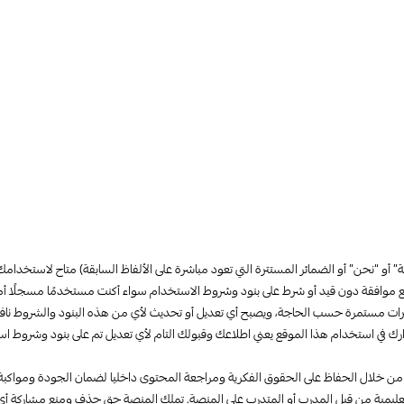
 “المنصة” أو “نحن” أو الضمائر المستترة التي تعود مباشرة على الألفاظ السابقة) متاح 
 موافقة دون قيد أو شرط على بنود وشروط الاستخدام سواء أكنت مستخدمًا مسجلًا أم لم
رات مستمرة حسب الحاجة، ويصبح أي تعديل أو تحديث لأي من هذه البنود والشروط نافذً
ارك في استخدام هذا الموقع يعني اطلاعك وقبولك التام لأي تعديل تم على بنود وشروط است
دمة من خلال الحفاظ على الحقوق الفكرية ومراجعة المحتوى داخليا لضمان الجودة ومواك
ة التعليمية من قبل المدرب أو المتدرب على المنصة. تملك المنصة حق حذف ومنع مشار