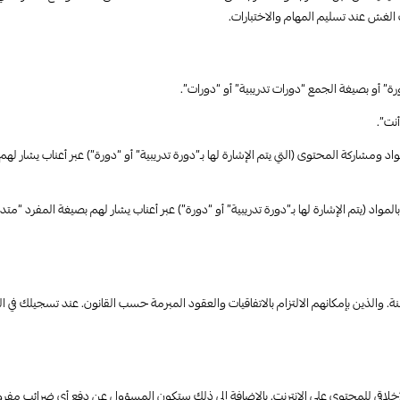
لغش عند تسليم المهام والاختبارات.
اد ومشاركة المحتوى (التي يتم الإشارة لها بـ”دورة تدريبية” أو “دورة”) عبر أعناب يشار 
لمواد (يتم الإشارة لها بـ”دورة تدريبية” أو “دورة”) عبر أعناب يشار لهم بصيغة المفرد “م
اقي للمحتوى على الإنترنت. بالإضافة إلى ذلك ستكون المسؤول عن دفع أي ضرائب مفروضة سوا