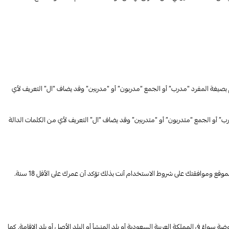
لهم بصيغة المفرد “مدرب” أو الجمع “مدربون” أو “مدربين” وقد يضاف “ال” التعريف لأي
تدرب” أو الجمع “متدربون” أو “متدربين” وقد يضاف “ال” التعريف لأي من الكلمات الدالة
هذه الخدمة متاحة فقط للاستخدام من قبل الأفراد الذين يتجاوز عمرهم 18 سنة. والذين بإمكانهم الالتزام بالاتفاقيات والعقود المبرمة حسب القانون. عند تسجيلك في الموقع وموافقتك على شروط الاستخدام أنت بذلك تؤكد أن عمرك على الأقل 18 سنة.
ءً في المملكة العربية السعودية أو بلد المنشأ أو البلد الأصل أو بلد الإقامة. كما